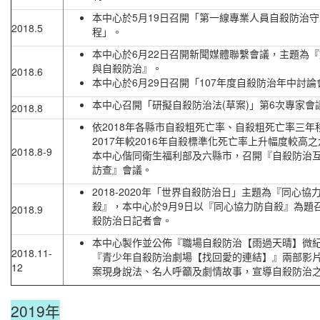
本中心於5月19日召開「第一線專業人員自殺防治
2018.5
程」。
本中心於6月22日召開新聞媒體聯繫會議，主題為
與自殺防治』。
2018.6
本中心於6月29日召開「107年度自殺防治年中討論
本中心召開「研擬自殺防治法(草案)」第6次專家會
2018.8
依2018年各縣市自殺粗死亡率、自殺粗死亡率三年
2017年較2016年自殺標準化死亡率上升幅度較高
2018.8-9
本中心偕同衛生福利部及六縣市，召開『自殺防治
訪查』會議。
2018-2020年「世界自殺防治日」主題為『同心協
殺』，本中心於9月9日以『同心協力防自殺』為題
2018.9
殺防治日記者會。
本中心製作並公佈『職場自殺防治【雨過天晴】微
2018.11-
『青少年自殺防治劇場【找回愛的連結】』兩部影
12
案現身說法、名人呼籲及劇情故事，宣導自殺防治
2019年