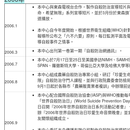
本中心與東森電視台合作，製作自殺防治宣導短片
命，希望無限」系列宣導短片，並於3月份於東森旗
道播放。
2006.1
本中心自今年度開始，根據世界衛生組織(WHO)針
報導所公布之「六不六要」原則，每日監測平面及
導自殺事件之情事。
本中心出刊第一卷第一期『自殺防治網通訊』。
2006.3
本中心於7月17日至25日至美國參訪NIMH、SAMH
2006.7
SPAN、羅徹斯特大學、哥倫比亞大學及哈佛大學等
本中心組成農藥自殺防治專案小組，研訂「珍愛生
限」自殺防治守門人課程，並與行政院農委會防檢
2006.8
9月1日起於各縣市「農藥販賣業者複訓」中辦理前
本中心配合國際自殺防治協會(IASP)與WHO推動每
「世界自殺防治日」(World Suicide Prevention D
日召開『2006年世界自殺防治日系列活動記者會』
辦『2006年世界自殺防治日珍愛生命音樂晚會』並
友關懷組織成立。
2006.9
本中心委託方舟傳播有限公司製作自殺防治宣導短