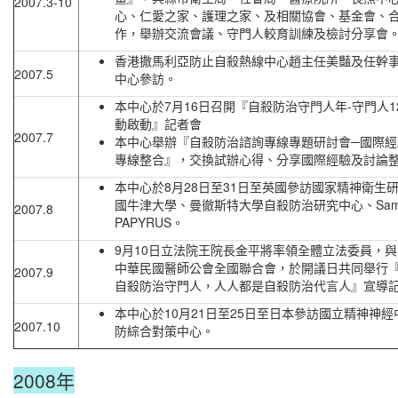
2007.3-10
心、仁愛之家、護理之家、及相關協會、基金會、
作，舉辦交流會議、守門人較育訓練及檢討分享會
香港撒馬利亞防止自殺熱線中心趙主任美豔及任幹
2007.5
中心參訪。
本中心於7月16日召開『自殺防治守門人年-守門人1
動啟動』記者會
2007.7
本中心舉辦『自殺防治諮詢專線專題研討會─國際經
專線整合』，交換試辦心得、分享國際經驗及討論
本中心於8月28日至31日至英國參訪國家精神衛生
國牛津大學、曼徹斯特大學自殺防治研究中心、Samar
2007.8
PAPYRUS。
9月10日立法院王院長金平將率領全體立法委員，
中華民國醫師公會全國聯合會，於開議日共同舉行
2007.9
自殺防治守門人，人人都是自殺防治代言人』宣導
本中心於10月21日至25日至日本參訪國立精神神
2007.10
防綜合對策中心。
2008年