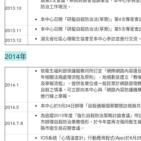
屆第2次會議，研商跨部會協調事宜，本中心參與並
防治工作現況。
2013.10
本中心召開「研擬自殺防治法(草案)」第4次專家會
本中心召開「研擬自殺防治法(草案)」第5次專家會
2013.11
湖北省社區心理衛生協會至本中心參訪並進行交流
2013.12
2014年
依衛生福利部保護服務司所訂定「網際網路內容違
年相關法規處理流程及原則」，始規劃並建立『教
及舉報流程』，提供各單位或一般民眾於網路發現
2014.1
自殺之情事，可立即向本中心與「網路內容防護機構」(
進行線上舉報。
本中心於5月24日辦理「自殺通報個案關懷訪視員
2014.5
為追蹤2013年度『強化自殺防治策略討論會議』所
市辦理自殺防治業務情形，於今年度再次偕同衛生
2014.7-8
縣市衛生局召開會議。
IOS系統「心情溫度計」行動應用程式(App)於8月2