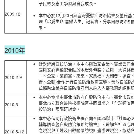
予民眾及志工學習與自我成長。
2009.12
本中心於12月20日與臺灣憂鬱症防治協會及董氏基
理「珍愛生命 喜樂人生」記者會，分享自殺防治相
果。
2010年
針對燒炭自殺防治，本中心與數家企業、實業公司
語與安心專線配合貼於木炭外包裝；並與十大通路商
一、全家、萊爾富、來來、家樂福、大潤發、遠百
2010.2-9
青、全聯)合作進行自殺防治教育宣導、發放自殺防
並協助企業將自殺防治守門人納入內部教育訓練系
本中心協辦由臺北市政府自殺防治中心、臺北市政
臺北市立聯合醫院松德院區共同舉辦之「全球經濟
2010.5
殺防治」國際研討會。
本中心偕同行政院衛生署召開全國25縣市『社區心
輔導訪查暨自殺防治策略討論會』，瞭解各社區心
之現況與困境及自殺關懷訪視計畫辦理現況，協助
2010.5-12