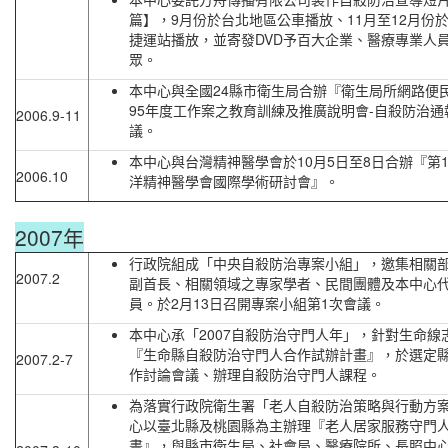
篇】，9月份於台北地區公車播放、11月至12月份
捷運站播放，並寄發DVD予百大企業、醫療專業人
眾。
本中心與全國24縣市衛生局合辦『衛生局所網路便
95年度工作案之教育訓練及推廣說明會-自殺防治通
2006.9-11
議。
本中心與台灣精神醫學會於10月5日至8日合辦『第
2006.10
洋精神醫學會國際學術研討會』。
2007年
行政院組成「中央自殺防治專案小組」，邀集相關
2007.2
副首長、相關領域之專家學者、民間團體及本中心
員。於2月13日召開專案小組第1次會議。
本中心承「2007自殺防治守門人年」，針對生命線
『生命縣自殺防治守門人合作試辦計畫』，於選定
2007.2-7
作討論會議、辦理自殺防治守門人課程。
為落實行政院衛生署「老人自殺防治策略與行動方
心以臺北縣及桃園縣為主辦理『老人居家服務守門
畫』，與縣市衛生局、社會局、醫療院所、長照中