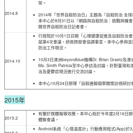
架。
2014.8
2014年「世界自殺防治日」主題為『自殺防治 全
本中心於8月31日以『網路與自殺防治：挑戰與機
開世界自殺防治日記者會。
行政院於10月1日召開「心理健康促進及自殺防治
屆第4次會議，研商跨部會協調事宜，本中心參與並
防治工作現況。
10月3日澳洲beyondblue機構Dr. Brian Graetz
2014.10
Ms. Smith Patricia至中心參訪及討論，針對臺灣
治及憂鬱症現況進行交流討論。
本中心10月24日辦理「自殺通報個案關懷訪視研討
2015年
有鑒於媒體報導效應，本中心始於今年度2月16日
2015.2
體聯會議。
Android系統「心情溫度計」行動應用程式(App)於