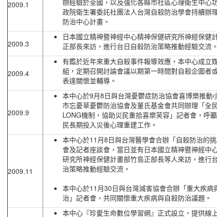
辦經驗於全國，以及強化各縣市社區心理衛生中心
2009.1
政院衛生署委託社團法人台灣自殺防治學會持續辦
防治中心計畫。
日本國立精神暨神經中心精神保健研究所神經保健
2009.3
正部長來訪，進行台日自殺防治策略推動經驗交流
有鑑於近年來重大自殺事件報導效應，本中心成立
組，定期召開討論會議以期第一時間對自殺企圖者
2009.4
表達關懷並輔導。
本中心於9月8日與台灣憂鬱症防治協會喜博樂推動
市忘憂草憂鬱防治協會及董氏基金會共同辦理「全
2009.9
LONG機制，協助災民重拾喜樂笑容」記者會，呼
民長期投入災後心理重建工作。
本中心於11月8日與台灣醫學會合辦「自殺防治的
會及記者座談會，當日並有日本國立精神暨神經中
研究所神經保健計畫部竹島正部長等人來訪，進行
治策略推動經驗交流。
2009.11
本中心於11月30日與台灣減害協會合辦「重大疾病
治」記者會，共同關懷重大疾病與自殺防治議題。
本中心『珍愛生命數位學習網』正式設立，提供線