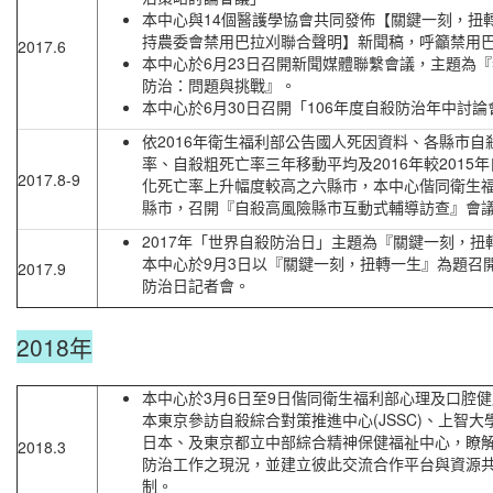
本中心與14個醫護學協會共同發佈【關鍵一刻，扭
持農委會禁用巴拉刈聯合聲明】新聞稿，呼籲禁用
2017.6
本中心於6月23日召開新聞媒體聯繫會議，主題為
防治：問題與挑戰』。
本中心於6月30日召開「106年度自殺防治年中討論
依2016年衛生福利部公告國人死因資料、各縣市自
率、自殺粗死亡率三年移動平均及2016年較2015
2017.8-9
化死亡率上升幅度較高之六縣市，本中心偕同衛生
縣市，召開『自殺高風險縣市互動式輔導訪查』會
2017年「世界自殺防治日」主題為『關鍵一刻，扭
本中心於9月3日以『關鍵一刻，扭轉一生』為題召
2017.9
防治日記者會。
2018年
本中心於3月6日至9日偕同衛生福利部心理及口腔
本東京參訪自殺綜合對策推進中心(JSSC)、上智大學
日本、及東京都立中部綜合精神保健福祉中心，瞭
2018.3
防治工作之現況，並建立彼此交流合作平台與資源
制。