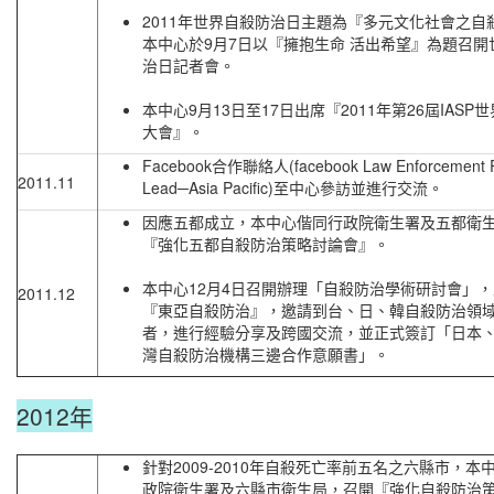
2011年世界自殺防治日主題為『多元文化社會之自
本中心於9月7日以『擁抱生命 活出希望』為題召開
治日記者會。
本中心9月13日至17日出席『2011年第26屆IASP
大會』。
Facebook合作聯絡人(facebook Law Enforcement R
2011.11
Lead─Asia Pacific)至中心參訪並進行交流。
因應五都成立，本中心偕同行政院衛生署及五都衛
『強化五都自殺防治策略討論會』。
本中心12月4日召開辦理「自殺防治學術研討會」
2011.12
『東亞自殺防治』，邀請到台、日、韓自殺防治領
者，進行經驗分享及跨國交流，並正式簽訂「日本
灣自殺防治機構三邊合作意願書」。
2012年
針對2009-2010年自殺死亡率前五名之六縣市，本
政院衛生署及六縣市衛生局，召開『強化自殺防治