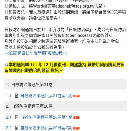
◎文章字數：約600字，請自訂題目，多多益善。
◎投稿方式：將Word檔寄至editorial@tsos.org.tw信箱。
◎稿費資訊：若文章獲選刊出於該期通訊，將給予新台幣500元整稿
費予以獎勵，請各位踴躍參與。
自殺防治網通訊已於111年度改為「自殺防治學」，為台灣自殺防治
學會所出版之同儕評審且開放取用(open access)之學術雜誌。
凡與自殺防治相關之跨專業領域學術論著，均為本誌刊載之對象，
但以未曾投稿於其它雜誌者為限。
<<欲閱覽自殺防治學期刊請點我>>
💞
本期通訊繼 111 年 12 月後復刊，期望能持 續帶給國內讀者更多
有關國內自殺防治的最新 資訊。
1.
自殺防治網通訊第21卷
1.1
自殺防治網通訊第21卷第1期
2.
自殺防治網通訊第20卷
2.1
自殺防治網通訊第20卷第1期
2.2
自殺防治網通訊第20卷第2期