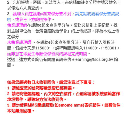
2. 忘記帳號、密碼、無法登入，來信請備註身分證字號及姓名，
以便站方人員查詢。
3.
護理人員在護助e起來學分查不到
，
請先點我觀看學分查詢說
明
，
或參考下方說明操作
。
執業護理師
在
護助e起來查詢學分時，請務必點到上課紀錄，找
到主辦單位為「台灣自殺防治學會」的上傳紀錄，即為本站上傳
之學分
未
執業護理師
，在
護助e起來查詢學分時，請自行輸入課程時
間，假如今天是1150301，課程時間請輸入1140301-1150301，
而非您在
珍愛生命數位學習網的課程完成時間
。
透過上述方式查詢仍有問題者請來信
elearning@tsos.org.tw
詢
問。
如果您超過數日未收到回信，請您注意以下事項：
1. 請檢查您的信箱容量是否已經用盡。
2. 請勿寄送無標題、內文的空白信件，否則容易被系統信箱當作
垃圾郵件，導致站方無法收到信。
3. 請勿使用MMS簡訊服務(如emome mms)寄送郵件，該類信件
本站無法回覆。