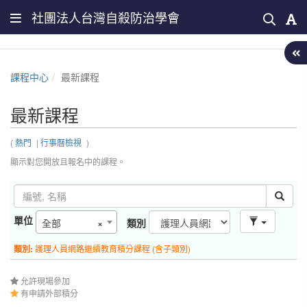
社團法人台灣自殺防治學會
課程中心
最新課程
最新課程
(
熱門
|
行事曆檢視
)
顯示對您開放且報名中的課程。
單位
全部
×
類別
類別:
護理人員網路繼續教育積分課程 (含子類別)
允許現場參加
有申請外部積分