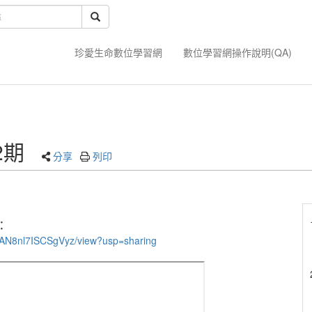
珍愛生命數位學習網
數位學習網操作說明(QA)
2期
分享
列印
：
UdAN8nl7ISCSgVyz/view?usp=sharing