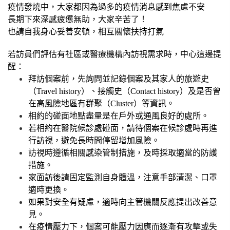
疫情發燒中，大家都因為過多的疫情消息感到焦慮不安
長期下來深感疲憊無助，大家辛苦了！
也請自我身心妥善安頓，相互關懷扶持打氣
若訪員們評估有社區或醫療機構內訪視需求時，中心這邊提
醒：
拜訪個案前，先詢問並記錄個案及其家人的旅遊史
（Travel history）、接觸史（Contact history）及是否曾
在高風險地區有群聚（Cluster）等資訊。
相約的碰面地點盡量是在戶外或通風良好的處所。
若相約在醫院候診處碰面，請待個案在候診處時再進
行訪視，避免長時間停留增加風險。
訪視時遵循相關感染管制措施，及時採取適當的防護
措施。
家面訪後請固定監測自身體溫，注意手部清潔、口罩
適時更換。
如果對安全有疑慮，適時向主管機關反應提出改善意
見。
在疫情壓力下，個案可能壓力因應而逐漸有攻擊或失