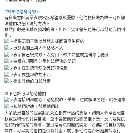
#如果你是身旁的人
有自殺意圖者常表現出無希望感與憂鬱，他們視自殺為唯一可以解
決他們現在困境的方法。
雖然自殺是個難以預測的事，但以下幾個警訊也許可以幫助我們判
斷：
變得沉悶且難以與朋友或同事產生連結
感到孤獨且與人們格格不入
表示自己很失敗、沒有用，缺少希望或是自尊心低落
持續在想那些似乎無法解決的問題
表示在系統中缺乏支持和信念
表示要整理收拾東西
指出其他的自殺計畫
以下也許可以幫助他們：
表達接納和關心，避免說教、爭論、嘗試解決問題、給予建議
和他們討論，鼓勵他們談
大多數想自殺的個案對於死亡都有矛盾的想法，詢問人們是否想自
殺或是和他們討論自殺，並不會把他們從懸崖推下去，反而是提供
他們紓解情緒的機會，並且是解決問題的開始。若要評估自殺的風
險性，可以詢問他們是否有計畫，或了解他們是否已經要採取行