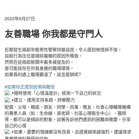
2022年6月27日
友善職場 你我都是守門人
近期發生兩起年輕男性警察持搶自戕，令人感到惋惜與不捨。
自殺行為往往是錯綜複雜的原因所導致，
然而在這兩起新聞中最多被提及的，
是可能就存在你我身邊的職場環境，
如果真的遇上職場霸凌了，該怎麼辦呢?
#如果你正感到迷惘與難受
隨時使用「心情溫度計」檢測一下自己的狀況
建立、運用支持系統，紓解壓力
配偶、父母、親戚、朋友、同學、同事、教友、社會心理輔導機構
的專業人員（如：生命線、張老師、社區心理衛生中心）、醫師
等，都可以是傾訴的對象，試著告訴他們遇到的困難與需要，分享
自己的心情
如果，憂鬱的情緒都沒有改善，且感覺越來越強烈，建議尋求
專業精神科醫師的協助