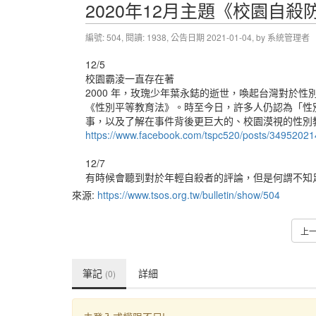
來源:
https://www.tsos.org.tw/bulletin/show/504
上
筆記
詳細
(0)