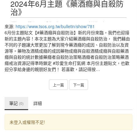
來源:
https://www.tsos.org.tw/bulletin/show/781
6月份主題貼文【#藥酒癮與自殺防治】新的月份來臨，我們也迎接
新的主題內容！本次主題為大家介紹藥酒癮與自殺防治， 我們藉由
不同的子題讓大眾更加了解到現今藥酒癮的成因、自殺防治以及資
源等。藥物及酒精成癮的成因藥物成癮與自殺酒精成癮與自殺藥酒
癮與自殺的統計數據藥癮者自殺防治策略酒癮者自殺防治策略藥酒
癮戒治資源記得準時鎖定 #珍愛生命打氣網 本月份主題貼文，也歡
迎分享給身邊的親朋好友們！ 若喜歡，請記得按…
上一篇
下一篇
筆記
詳細
(0)
未登入或權限不足!