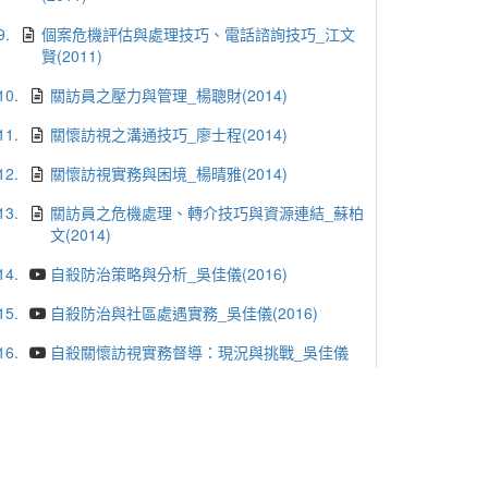
9.
個案危機評估與處理技巧、電話諮詢技巧_江文
賢(2011)
10.
關訪員之壓力與管理_楊聰財(2014)
11.
關懷訪視之溝通技巧_廖士程(2014)
12.
關懷訪視實務與困境_楊晴雅(2014)
13.
關訪員之危機處理、轉介技巧與資源連結_蘇柏
文(2014)
14.
自殺防治策略與分析_吳佳儀(2016)
15.
自殺防治與社區處遇實務_吳佳儀(2016)
16.
自殺關懷訪視實務督導：現況與挑戰_吳佳儀
(2016)
17.
關懷訪視共同訓練_陳俊鶯(2019)
18.
關懷訪視紀錄撰寫_吳佳儀(2019)