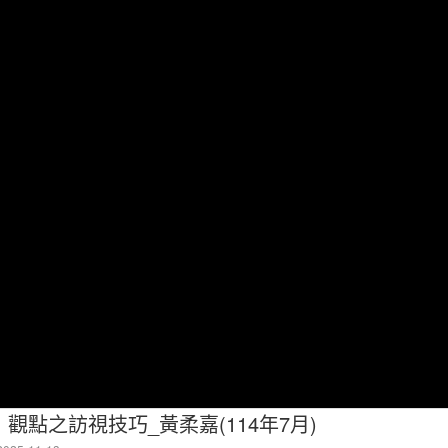
觀點之訪視技巧_黃柔嘉(114年7月)