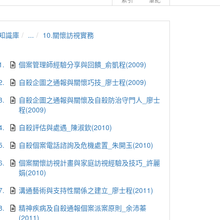
知識庫
...
10.關懷訪視實務
1.
個案管理師經驗分享與回饋_俞凱程(2009)
2.
自殺企圖之通報與關懷巧技_廖士程(2009)
3.
自殺企圖之通報與關懷及自殺防治守門人_廖士
程(2009)
4.
自殺評估與處遇_陳淑欽(2010)
5.
自殺個案電話諮詢及危機處置_朱開玉(2010)
6.
個案關懷訪視計畫與家庭訪視經驗及技巧_許麗
娟(2010)
7.
溝通藝術與支持性關係之建立_廖士程(2011)
8.
精神疾病及自殺通報個案派案原則_余沛蓁
(2011)