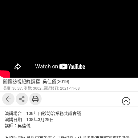
關懷訪視紀錄撰寫_吳佳儀(2019)
長度: 30:37,
瀏覽: 3602,
最近修訂: 2021-11-08
演講場合：108年自殺防治業務共識會議
演講日期：108年3月29日
講師：吳佳儀
為協助關訪員以更有效率方式做紀錄，依據各縣市年度審查結果做