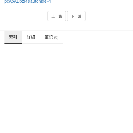
pcApADbzI4&autohide=1
上一篇
下一篇
索引
詳細
筆記
(0)