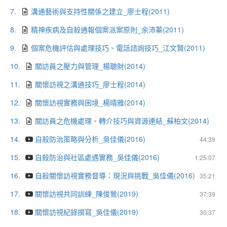
7.
溝通藝術與支持性關係之建立_廖士程(2011)
8.
精神疾病及自殺通報個案派案原則_余沛蓁(2011)
9.
個案危機評估與處理技巧、電話諮詢技巧_江文賢(2011)
10.
關訪員之壓力與管理_楊聰財(2014)
11.
關懷訪視之溝通技巧_廖士程(2014)
12.
關懷訪視實務與困境_楊晴雅(2014)
13.
關訪員之危機處理、轉介技巧與資源連結_蘇柏文(2014)
14.
自殺防治策略與分析_吳佳儀(2016)
44:39
15.
自殺防治與社區處遇實務_吳佳儀(2016)
1:25:07
16.
自殺關懷訪視實務督導：現況與挑戰_吳佳儀(2016)
35:21
17.
關懷訪視共同訓練_陳俊鶯(2019)
37:39
18.
關懷訪視紀錄撰寫_吳佳儀(2019)
30:37