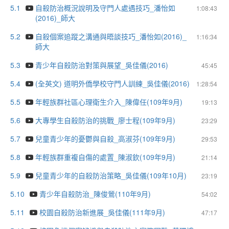
5.1
自殺防治概況說明及守門人處遇技巧_潘怡如
1:08:43
(2016)_師大
5.2
自殺個案追蹤之溝通與晤談技巧_潘怡如(2016)_
1:16:34
師大
5.3
青少年自殺防治對策與展望_吳佳儀(2016)
45:45
5.4
(全英文) 道明外僑學校守門人訓練_吳佳儀(2016)
1:28:54
5.5
年輕族群社區心理衛生介入_陳偉任(109年9月)
19:13
5.6
大專學生自殺防治的挑戰_廖士程(109年9月)
23:29
5.7
兒童青少年的憂鬱與自殺_高淑芬(109年9月)
29:53
5.8
年輕族群重複自傷的處置_陳淑欽(109年9月)
21:14
5.9
兒童青少年的自殺防治策略_吳佳儀(109年10月)
23:19
5.10
青少年自殺防治_陳俊鶯(110年9月)
54:02
5.11
校園自殺防治新進展_吳佳儀(111年9月)
47:17