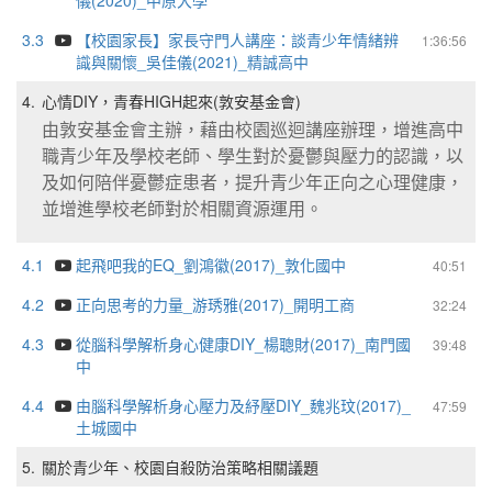
儀(2020)_中原大學
3.3
【校園家長】家長守門人講座：談青少年情緒辨
1:36:56
識與關懷_吳佳儀(2021)_精誠高中
4.
心情DIY，青春HIGH起來(敦安基金會)
由敦安基金會主辦，
藉由校園巡迴講座辦理，
增進高中
職青少年及學校老師、學生對於憂鬱與壓力的認識，以
及如何陪伴憂鬱症患者，提升青少年正向之心理健康，
並增進學校老師對於相關資源運用。
4.1
起飛吧我的EQ_劉鴻徽(2017)_敦化國中
40:51
4.2
正向思考的力量_游琇雅(2017)_開明工商
32:24
4.3
從腦科學解析身心健康DIY_楊聰財(2017)_南門國
39:48
中
4.4
由腦科學解析身心壓力及紓壓DIY_魏兆玟(2017)_
47:59
土城國中
5.
關於青少年、校園自殺防治策略相關議題