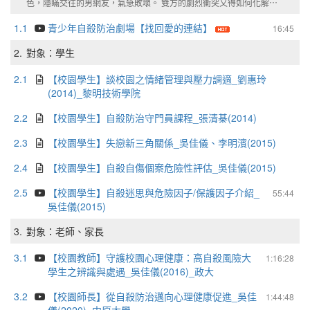
色，隱瞞交往的男網友，氣急敗壞。 雙方的劇烈衝突又得如何化解⋯
1.1
青少年自殺防治劇場【找回愛的連結】
16:45
2.
對象：學生
2.1
【校園學生】談校園之情緒管理與壓力調適_劉惠玲
(2014)_黎明技術學院
2.2
【校園學生】自殺防治守門員課程_張清棊(2014)
2.3
【校園學生】失戀新三角關係_吳佳儀、李明濱(2015)
2.4
【校園學生】自殺自傷個案危險性評估_吳佳儀(2015)
2.5
【校園學生】自殺迷思與危險因子/保護因子介紹_
55:44
吳佳儀(2015)
3.
對象：老師、家長
3.1
【校園教師】守護校園心理健康：高自殺風險大
1:16:28
學生之辨識與處遇_吳佳儀(2016)_政大
3.2
【校園師長】從自殺防治邁向心理健康促進_吳佳
1:44:48