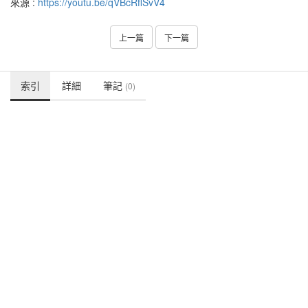
來源 :
https://youtu.be/qVBcRflSvV4
上一篇
下一篇
索引
詳細
筆記
(0)