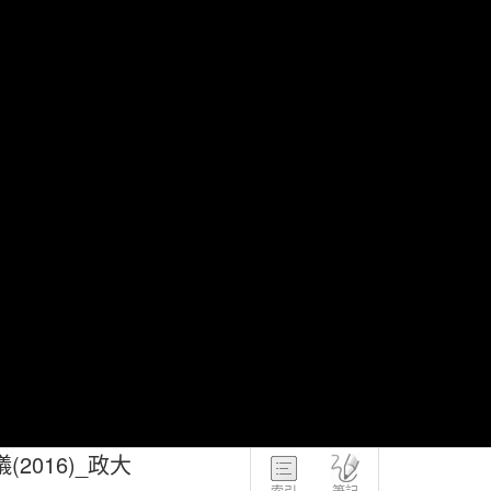
016)_政大
索引
筆記