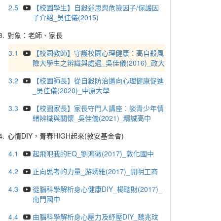
2.5
【校園學生】自殺迷思與危險因子/保護因
子介紹_吳佳儀(2015)
3.
對象：老師、家長
3.1
【校園教師】守護校園心理健康：高自殺風
險大學生之辨識與處遇_吳佳儀(2016)_政大
3.2
【校園師長】從自殺防治邁向心理健康促進
_吳佳儀(2020)_中原大學
3.3
【校園家長】家長守門人講座：談青少年情
緒辨識與關懷_吳佳儀(2021)_精誠高中
4.
心情DIY，青春HIGH起來(敦安基金會)
4.1
起飛吧我的EQ_劉鴻徽(2017)_敦化國中
4.2
正向思考的力量_游琇雅(2017)_開明工商
4.3
從腦科學解析身心健康DIY_楊聰財(2017)_
南門國中
4.4
由腦科學解析身心壓力及紓壓DIY_魏兆玟