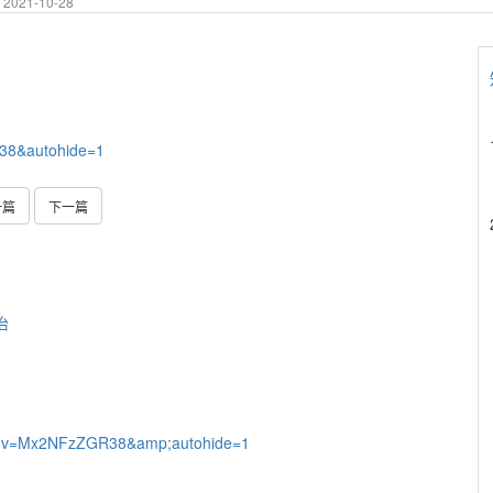
2021-10-28
38&autohide=1
一篇
下一篇
治
ch?v=Mx2NFzZGR38&amp;autohide=1