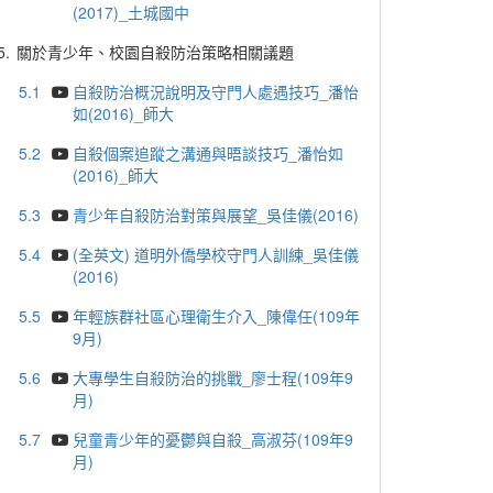
(2017)_土城國中
5.
關於青少年、校園自殺防治策略相關議題
5.1
自殺防治概況說明及守門人處遇技巧_潘怡
如(2016)_師大
5.2
自殺個案追蹤之溝通與晤談技巧_潘怡如
(2016)_師大
5.3
青少年自殺防治對策與展望_吳佳儀(2016)
5.4
(全英文) 道明外僑學校守門人訓練_吳佳儀
(2016)
5.5
年輕族群社區心理衛生介入_陳偉任(109年
9月)
5.6
大專學生自殺防治的挑戰_廖士程(109年9
月)
5.7
兒童青少年的憂鬱與自殺_高淑芬(109年9
月)