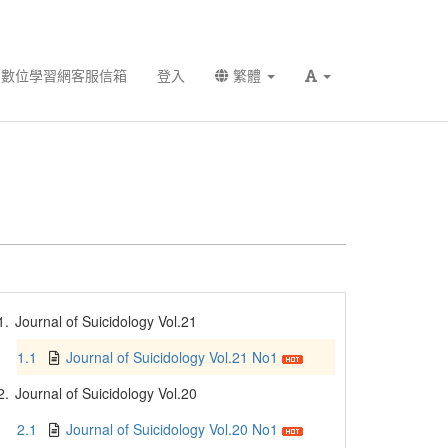
數位學習網客服信箱
登入
繁體
1.
Journal of Suicidology Vol.21
1.1
Journal of Suicidology Vol.21 No1
2.
Journal of Suicidology Vol.20
2.1
Journal of Suicidology Vol.20 No1