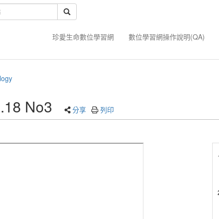
珍愛生命數位學習網
數位學習網操作說明(QA)
logy
l.18 No3
分享
列印