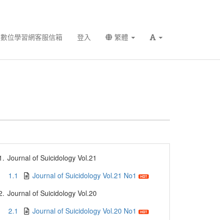
數位學習網客服信箱
登入
繁體
1.
Journal of Suicidology Vol.21
1.1
Journal of Suicidology Vol.21 No1
2.
Journal of Suicidology Vol.20
2.1
Journal of Suicidology Vol.20 No1