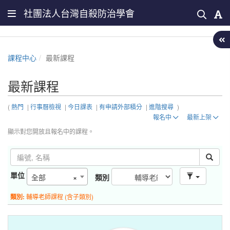
社團法人台灣自殺防治學會
課程中心
最新課程
最新課程
(
熱門
|
行事曆檢視
|
今日課表
|
有申請外部積分
|
進階搜尋
)
報名中
最新上架
顯示對您開放且報名中的課程。
單位
全部
×
類別
類別:
輔導老師課程 (含子類別)