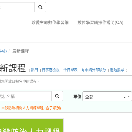
珍愛生命數位學習網
數位學習網操作說明(QA)
中心
最新課程
新課程
(
熱門
|
行事曆檢視
|
今日課表
|
有申請外部積分
|
進階搜尋
)
對您開放且報名中的課程。
單位
全部
×
:
自殺防治相關人力訓練課程 (含子類別)