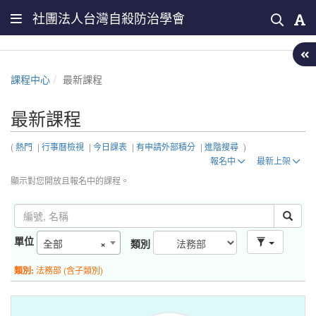
社團法人台灣自殺防治學會
課程中心
最新課程
最新課程
(
熱門
|
行事曆檢視
|
今日課表
|
有申請外部積分
|
進階搜尋
)
報名中
最新上架
顯示對您開放且報名中的課程。
單位
全部
×
類別
類別:
法務部 (含子類別)