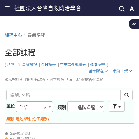
社團法人台灣自殺防治學會
課程中心
最新課程
全部課程
(
熱門
|
行事曆檢視
|
今日課表
|
有申請外部積分
|
進階搜尋
)
全部課程
最新上架
顯示對您開放的所有課程，包含報名中 or 已結束報名的課程
單位
全部
×
類別
類別:
進階課程 (含子類別)
允許現場參加
有申請外部積分