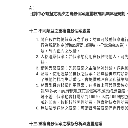
A：
目前中心有擬定初步之自殺個案處置教育訓練課程規劃
十二.不同類型之重複自殺個案處置
將自殺作為情緒宣洩之手段：訪員可鼓勵個案進
行為規範約定(例如:想要自殺時，打電話給訪員
法，導向正向之改變。
人格違常個案：若個案想利用自殺控制他人，可
持。
精神異常個案：先與個案之主治醫師討論，避免
酗酒、使用違禁品自殺之個案：若無精神疾病診
了讓他們找到生活重心，會提供戒酒資源和就業
勒索型且有移情作用個案：在處置上可與個案協
報50多次，訪員都知道其實個案不是真的想自殺
境不差。個案也會打電話到1999，因為1999
威的印象，故相較於男性訪員，個案對待女性訪
無法強制送醫之個案：可請督導帶個案們進行辯
十三.
重複自殺個案之樣態分析與處置建議