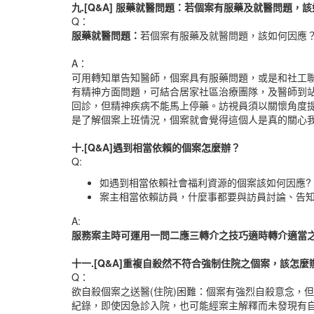
九.[Q&A]
服藥就醫問題：若個案有服藥及就醫問題，該
Q：
服藥就醫問題：
若個案有服藥及就醫問題，該如何因應
A：
可用轉知單告知醫師，個案具有服藥問題，或是和社工
有精神方面問題，可結合居家社區治療團隊，及醫師到
回診，但精神疾病不能馬上停藥。訪視員須以關懷角度
是了解個案上班情況，個案就會覺得這個人是真的關心
十.[Q&A]
遇到相當依賴的個案怎麼辦？
Q:
如遇到相當依賴社會福利資源的個案該如何因應?
案主相當依賴訪員，什麼事都要與訪員討論、告
A:
服務案主時可運用一問二應三轉介之技巧適時轉介適當
十一.[Q&A]
重複自殺然不符合強制住院之個案，該怎麼
Q：
欲自殺個案之送醫(住院)困難：個案有強烈自殺意念，
紀錄，即使因急診入院，也可能經案主解釋而未發現有