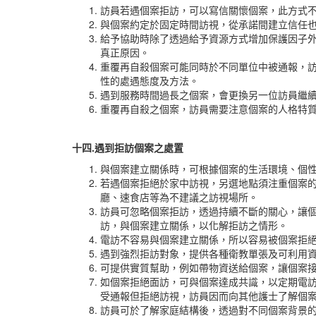
訪員若遇個案拒訪，可以寫信關懷個案，此方式
與個案約定於固定時間訪視，從承諾間建立信任
給予協助時除了透過給予資源方式增加保護因子
真正原因。
重覆再自殺個案可能同時於不同單位中被通報，
性的處遇態度及方法。
遇到服務時間過長之個案，會更換另一位訪員繼
重覆再自殺之個案，訪員需要注意個案的人格特質
十四.
遇到拒訪個案之處置
與個案建立關係時，可根據個案的生活環境、個性
若遇個案拒絕於家中訪視，另選地點須注重個案
廳、速食店等為不建議之訪視場所。
訪員可忽略個案拒訪，透過持續不斷的關心，讓
訪，與個案建立關係，以化解拒訪之情形。
電訪不容易與個案建立關係，所以容易被個案拒
遇到強烈拒訪對象，提供各種衛教單張及可利用
可提供實質幫助，例如帶物資送給個案，讓個案
如個案拒絕面訪，可與個案達成共識，以定期電
受通報但拒絕訪視，訪員因而向其他護士了解個
訪員可於了解家庭結構後，透過對不同個案背景的