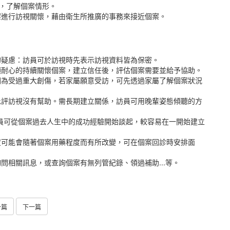
入，了解個案情形。
案進行訪視關懷，藉由衛生所推廣的事務來接近個案。
的疑慮：訪員可於訪視時先表示訪視資料皆為保密。
須耐心的持續關懷個案，建立信任後，評估個案需要並給予協助。
因為受過重大創傷，若家屬願意受訪，可先透過家屬了解個案狀況
批評訪視沒有幫助。需長期建立關係，訪員可用晚輩姿態傾聽的方
員可從個案過去人生中的成功經驗開始談起，較容易在一開始建立
度可能會隨著個案用藥程度而有所改變，可在個案回診時安排面
問相關訊息，或查詢個案有無列管紀錄、領過補助...等。
一篇
下一篇