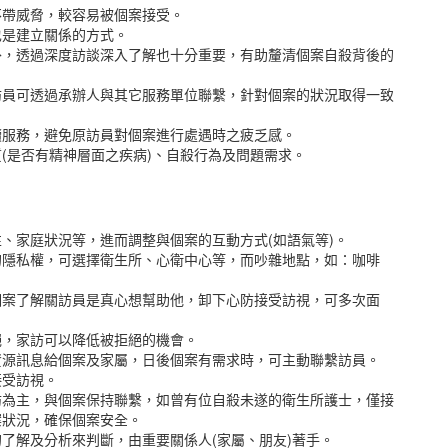
不帶威脅，較容易被個案接受。
也是建立關係的方式。
外，透過深度訪談深入了解也十分重要，有助釐清個案自殺背後的
訪員可透過承辦人與其它服務單位聯繫，針對個案的狀況取得一致
續服務，避免原訪員對個案進行處遇時之疲乏感。
(是否有精神層面之疾病)、自殺行為及問題需求。
、家庭狀況等，進而調整與個案的互動方式(如語氣等)。
的隱私權，可選擇衛生所、心衛中心等，而吵雜地點，如：咖啡
個案了解關訪員是真心想幫助他，卸下心防接受訪視，可多次面
絕，家訪可以降低被拒絕的機會。
資源訊息給個案及家屬，日後個案有需求時，可主動聯繫訪員。
接受訪視。
訪為主，與個案保持聯繫，如曾有位自殺未遂的衛生所護士，僅接
案狀況，確保個案安全。
了解及分析來判斷，由重要關係人(家屬、朋友)著手。