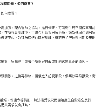
過程有問題，如何處置？
，如何處置？
分需加強，配合醫師之協助，進行修正。可請衛生局召開個案研討
略。在訪視員訓練中，可結合社區與居家治療，讓新進同仁到居家
區復健中心、急性病房進行課程訓練，讓訪員了解個案可能發生的
家屬等。家屬也可能會否認個案自殺或拒絕透露真正的原因。
示沒關係，之後再聯絡，慢慢進入訪視階段，個案較容易接受，衛
離婚、保護令等情形，無法接受現況而開始產生自殺意念及行
滿足其需求就會拒訪。