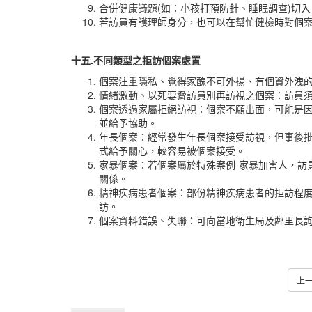
合併健康議題(如：小孩打預防針、睡眠調查)切
若訪員有護理師身分，也可以在幫忙健檢時對個
十五.
不同類型之拒訪個案處置
個案注重隱私、覺得家醜不可外揚、有個資外洩
情緒激動、以死要脅訪員別再訪視之個案：訪員
個案透過家屬拒絕訪視：個案不願出面，可能是
並給予協助。
年長個案：經常發生年長個案接受訪視，但事後
式給予關心，較容易被個案接受。
家暴個案：若個案屬於特殊案例-家暴加害人，訪
關係。
精神疾病患者個案：部份精神疾病患者的拒訪程
訪。
個案資料錯誤、失聯：可向當地衛生局及鄰里長詢
上