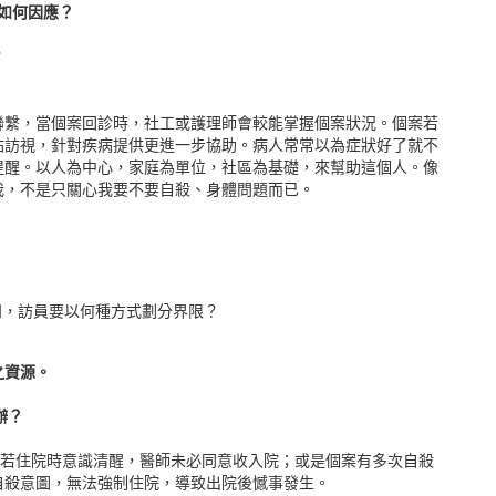
如何因應？
？
聯繫，當個案回診時，社工或護理師會較能掌握個案狀況。個案若
站訪視，針對疾病提供更進一步協助。病人常常以為症狀好了就不
提醒。以人為中心，家庭為單位，社區為基礎，來幫助這個人。像
我，不是只關心我要不要自殺、身體問題而已。
知，訪員要以何種方式劃分界限？
之資源。
辦？
但若住院時意識清醒，醫師未必同意收入院；或是個案有多次自殺
自殺意圖，無法強制住院，導致出院後憾事發生。