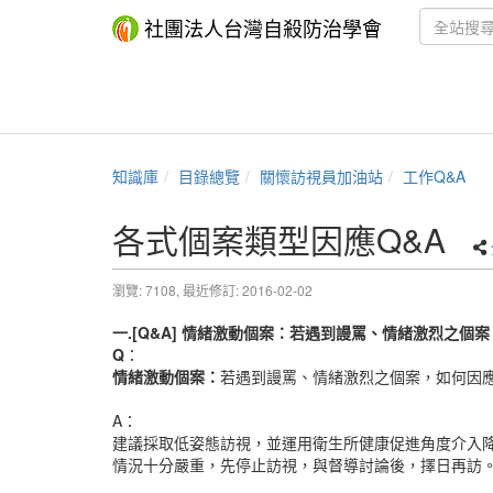
社團法人台灣自殺防治學會
知識庫
目錄總覽
關懷訪視員加油站
工作Q&A
各式個案類型因應Q&A
瀏覽: 7108,
最近修訂: 2016-02-02
一.[Q&A]
情緒激動個案：若遇到謾罵、情緒激烈之個案
Q
：
情緒激動個案：
若遇到謾罵、情緒激烈之個案，如何因
A：
建議採取低姿態訪視，並運用衛生所健康促進角度介入降
情況十分嚴重，先停止訪視，與督導討論後，擇日再訪