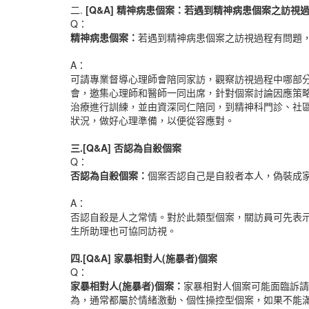
二.
[Q&A]
精神病患個案：若遇到精神病患個案之訪視
Q：
精神病患個案：
若遇到精神病患個案之訪視過程有問題
A：
可請專業督導心理師會陪同家訪，觀察訪視過程中哪部
會，邀集心理師和醫師一同出席，針對個案討論因應策
治療進行訓練，並由資深同仁陪同，到精神科門診、社
狀況，做好心理準備，以便從容應對。
三.[Q&A]
否認為自殺個案
Q：
否認為自殺個案：
個案否認自己是自殺者本人，偽裝成
A：
否認自殺是人之常情。對於此類型個案，關訪員可先表
生所助理也可協同訪視。
四.[Q&A]
家暴相對人
(
施暴者
)
個案
Q：
家暴相對人(施暴者)個案：
家暴相對人個案可能面臨訴請
為，通常都屬於情緒激動、個性操控型個案，如果不能