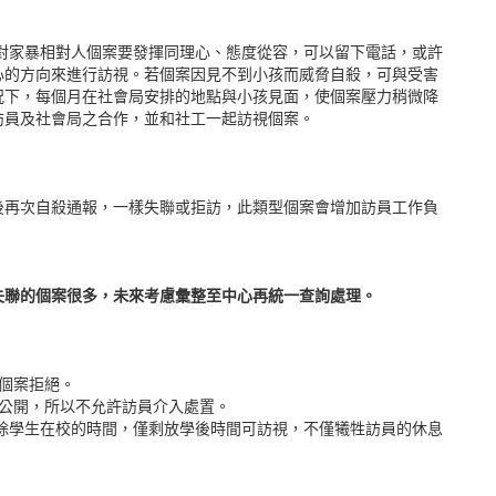
對家暴相對人個案要發揮同理心、態度從容，可以留下電話，或許
心的方向來進行訪視。若個案因見不到小孩而威脅自殺，可與受害
況下，每個月在社會局安排的地點與小孩見面，使個案壓力稍微降
訪員及社會局之合作，並和社工一起訪視個案。
後再次自殺通報，一樣失聯或拒訪，此類型個案會增加訪員工作負
失聯的個案很多，未來考慮彙整至中心再統一查詢處理。
但個案拒絕。
被公開，所以不允許訪員介入處置。
扣除學生在校的時間，僅剩放學後時間可訪視，不僅犧牲訪員的休息