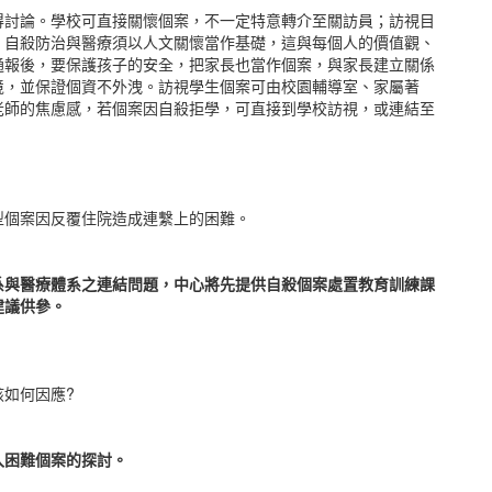
得討論。學校可直接關懷個案，不一定特意轉介至關訪員；訪視目
。自殺防治與醫療須以人文關懷當作基礎，這與每個人的價值觀、
通報後，要保護孩子的安全，把家長也當作個案，與家長建立關係
境，並保證個資不外洩。訪視學生個案可由校園輔導室、家屬著
老師的焦慮感，若個案因自殺拒學，可直接到學校訪視，或連結至
型個案因反覆住院造成連繫上的困難。
系與醫療體系之連結問題，中心將先提供自殺個案處置教育訓練課
建議供參。
如何因應?
入困難個案的探討。