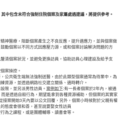
，其中包含未符合強制住院個案及家屬處遇建議，將提供參考。
行精神醫療，阻斷個案產生之不良反應，提升適應力，並與個案做
)，鼓勵個案以不同方式因應壓力源，或和個案討論解決問題的方
先釐清個案狀況，並避免更換訪員，協助訪員心理建設及給予支
被個案操控。
斷，公共衛生端無法強制送醫，由於此類型個案通常為待業中，為
訓練資源，並透過網路社交建立關係、適時轉介。
商設限，並另派男性訪員。
案例如下
:有一長者個案於2年內，被通
，而是透過自殺行為，期望能拿到各種資源補助，但個案的其實家
規定從接案開始3天內要以公文回覆，另外，個案小時候對於父親有權
員的態度會很和善，甚至說要娶女性訪員
證行為之課程，或是團體輔導、讀書會等。