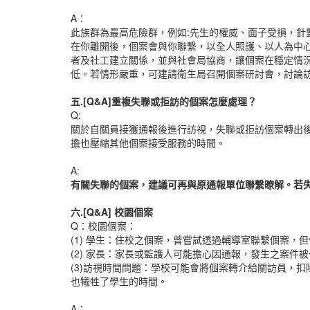
A：
此族群為最高危險群，例如:先生的權威、面子受損，針
在你離開後，個案會與你聯繫，以全人照護、以人為中
者及社工建立關係，並與社會局協商，讓個案在穩定情
低。若情形嚴重，可建請衛生局召開個案研討會，討論
五.[Q&A]
重複失聯或拒訪的個案怎麼處理？
Q:
關於自關員接獲通報後進行訪視，失聯或拒訪個案轉出
擔也壓縮其他個案接受服務的時間。
A:
有關失聯的個案，建議可再與原通報單位聯繫暸解。若
六.[Q&A]
校園個案
Q：校園個案：
(1) 學生：住校之個案，曾嘗試透過輔導室聯繫個案，
(2) 家長：家長或監護人可能擔心因通報，發生之案件
(3)訪視時間問題：學校可能會將個案轉介給關訪員，
也犧牲了學生的時間。
A：