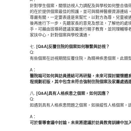
針對學生個案，關懷訪視人力調配及與學校如何整合值
的在於提供個案最佳的照護，並可與精神醫療資源連結
尊嚴有關，一定要表達是來幫忙，以對方為尊，兒童被
後再進行下一步，先聽家長的意見及想法，了解他的處
手，可藉由班導師建議家屬進行親子教育，並同理輔導
家扶中心，針對個案與學校溝通。
七.
[Q&A]
反覆住院的個案如何聯繫與訪視？
Q:
有些個案在訪視期間反覆住院，為精神疾患個案，此類
A：
醫院端可如何與訪員連結可再研擬，未來可探討關懷體
程規劃初版，其中包含未符合強制住院個案及家屬處遇
八.
[Q&A]
具有人格疾患之個案，如何因應？
Q:
如遇到具有人格疾患問題之個案，如操縱性人格個案，該
A：
可於督導會議中討論，未來將建議於訪員教育訓練中加