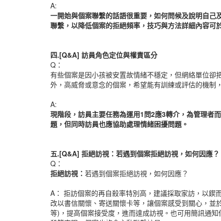
A:
一開始與個案聯繫的話語很重要，如何問候及說明自己
聯繫，以降低個案的拒絕頻率，技巧與方法詳細內容可
四.[Q&A]
訪員角色定位與權責區分
Q：
有些個案是因小孩被安置故情緒不穩定，但網絡單位卻
外，高威脅或意念的個案，希望能有訓練或評估的機制
A:
現階段，訪員主要任務為運用
1
問
2
應
3
轉介，為管理者而
題，但同時訪員也應協助處理情緒困擾問題。
五.[Q&A]
拒絕訪視：若遇到個案拒絕訪視，如何因應？
Q：
拒絕訪視：
若遇到個案拒絕訪視，如何因應？
A： 拒訪個案的再自殺率特別高，建議採取家訪，以鍥
改以書信關懷、寄送關懷卡等，讓個案感受到關心，並於
等)，提高個案接受度，進而達成訪視。也可用簡訊通知