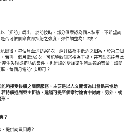
能以「拒訪」轉出：於訪按時，部分個案認為個人私事，不希望訪
是否可依個案實際拒絕之強度，彈性調整為1-2次？
危險後，每個月至少訪案2次：經評估為中低危之個案，於第二個
，若再一個月電訪2次，可能導致個案視為干擾，甚有些表達無此
上產生失聯或拒訪的案件，也無謂的增加衛生所訪視的案量；請問
率，每個月電訪1次即可？
其能夠接受後續之關懷服務，主要是以人文關懷為出發點來協助
。若持續遇到案主拒訪，建議可提至個案討論會中討論，另外，或
情形。
應？
，提供訪員因應?