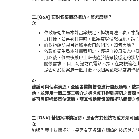
二.[Q&A]
面對個案憤怒拒訪，該怎麼辦？
Q:
依政府衛生局本計畫案規定，拒訪需達三次，才
員打擾，若再次打電時，個案常以憤怒拒絕，請問
面對拒絕訪視且連續重複自殺個案，如何因應？
依政府衛生局本計畫案規定，經評自殺風險為中低
月以後，個案多數已上班或處於情緒較穩定的狀態
關懷需求。 因此每遇訪員電話不接，在訪視流程
是否可於接案滿一個月後，依個案風險程度調整頻
A:
建議可與個案溝通，全國各醫院皆會進行自殺通報，使
他，並運用一問二應三轉介之概念使其得到適切之資源
許可與原通報單位溝通，請其協助關懷暸解拒訪個案之
三.
[Q&A]
若個案持續拒訪，是否有其他技巧或方法可因
Q:
如遇到案主持續拒訪，是否有更多建立關係的技巧與方法