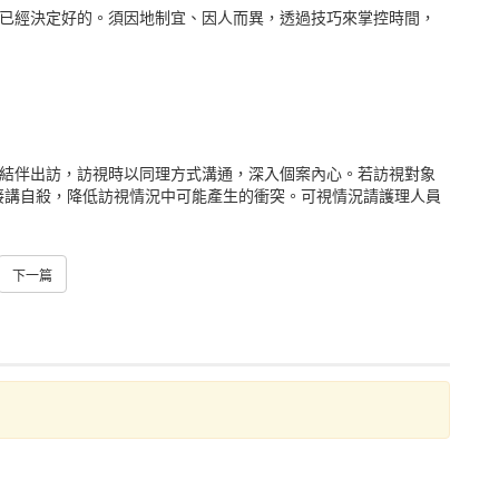
是已經決定好的。須因地制宜、因人而異，透過技巧來掌控時間，
人結伴出訪，訪視時以同理方式溝通，深入個案內心。若訪視對象
接講自殺，降低訪視情況中可能產生的衝突。可視情況請護理人員
下一篇