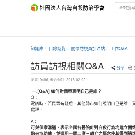
社團法人台灣自殺防治學會
知識庫
目錄總覽
關懷訪視員加油站
工作Q&A
訪員訪視相關Q&A
分享
瀏覽: 9496,
最近修訂: 2016-02-02
一.
[Q&A] 如何對個案表明自己是誰？
Q：
電訪時，若民眾有疑慮，其他縣市如何說明自己是誰，
處理。
A：
可與個案溝通，表示全國各醫院針對自殺行為均建立關
點來協助他，並運用一問二應三轉介之概念使其得到適