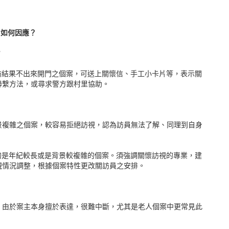
，如何因應？
？
訪結果不出來開門之個案，可送上關懷信、手工小卡片等，表示關
聯繫方法，或尋求警方跟村里協助。
景複雜之個案，較容易拒絕訪視，認為訪員無法了解、同理到自身
的是年紀較長或是背景較複雜的個案。須強調關懷訪視的專業，建
視情況調整，根據個案特性更改關訪員之安排。
，由於案主本身擅於表達，很難中斷，尤其是老人個案中更常見此