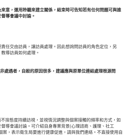
及來意，運用聆聽來建立關係，結束時可告知若有任何問題可與誰
於督導會議中討論。
把責任交由訪員，讓訪員處理。因此想詢問訪員的角色定位，另
，教導訪員如何處理。
非處遇者，自殺的原因很多，建議應與原單位連結處理根源問
而不捨態度持續訪視，並視情況調整與個案接觸的頻率和方式，如
督導會議討論。可介紹自身專業背景(心理諮商、護理、社工
個案，表示衛生局要進行健康促進，請與我們連絡。不直接使用自