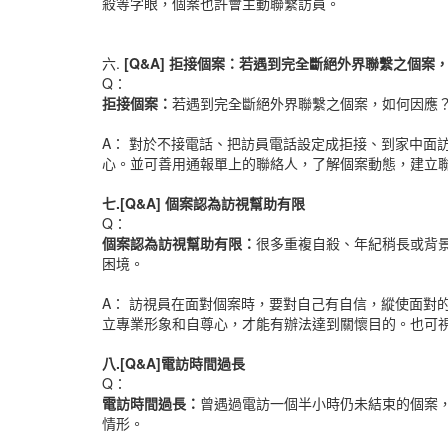
殺等字眼，個案也許會主動聯繫訪員。
六.
[Q&A]
拒接個案：若遇到完全斷絕外界聯繫之個案
Q：
拒接個案：
若遇到完全斷絕外界聯繫之個案，如何因應
A： 對於不接電話、把訪員電話設定成拒接、到家中面
心。並可善用通報單上的聯絡人，了解個案動態，建立
七.[Q&A]
個案認為訪視幫助有限
Q：
個案認為訪視幫助有限：
很多重複自殺、年紀稍長或背
困境。
A： 訪視員在面對個案時，要對自己有自信，縱使面對
立專業形象和自尊心，才能有辦法達到關懷目的。也可
八.[Q&A]
電訪時間過長
Q：
電訪時間過長：
曾遇過電訪一個半小時仍未結束的個案
情形。