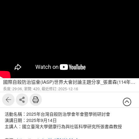
國際自殺防治協會(IASP)世界大會討論主題分享_張書森(114年9月)
長度: 29:06,
瀏覽: 420,
最近修訂: 2025-12-16
活動名稱：2025年台灣自殺防治學會年會暨學術研討會
演講日期：2025年9月14日
主講人：國立臺灣大學健康行為與社區科學研究所張書森教授