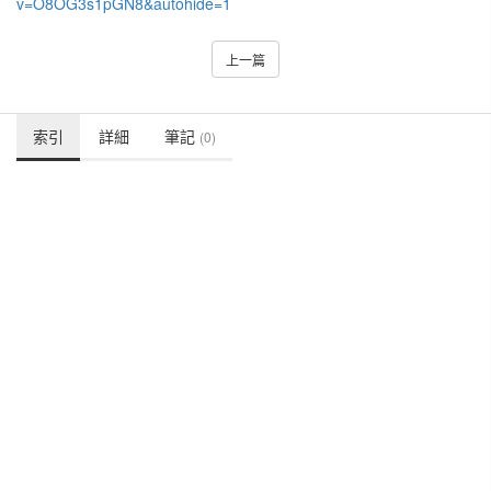
v=O8OG3s1pGN8&autohide=1
上一篇
索引
詳細
筆記
(0)