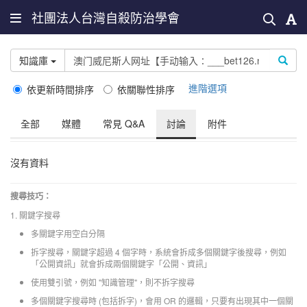
社團法人台灣自殺防治學會
知識庫
進階選項
依更新時間排序
依關聯性排序
全部
媒體
常見 Q&A
討論
附件
沒有資料
搜尋技巧：
1. 關鍵字搜尋
多關鍵字用空白分隔
拆字搜尋，關鍵字超過 4 個字時，系統會拆成多個關鍵字後搜尋，例如
「公開資訊」就會拆成兩個關鍵字「公開、資訊」
使用雙引號，例如 "知識管理"，則不拆字搜尋
多個關鍵字搜尋時 (包括拆字)，會用 OR 的邏輯，只要有出現其中一個關