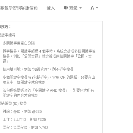
數位學習網客服信箱
登入
繁體
尋技巧：
 關鍵字搜尋
多關鍵字用空白分隔
拆字搜尋，關鍵字超過 4 個字時，系統會拆成多個關鍵字後
搜尋，例如「公開資訊」就會拆成兩個關鍵字「公開、資
訊」
使用雙引號，例如 "知識管理"，則不拆字搜尋
多個關鍵字搜尋時 (包括拆字)，會用 OR 的邏輯，只要有出
現其中一個關鍵字就會找到
若勾選進階選項的「多關鍵字 AND 搜尋」，則要包含所有
關鍵字的內容才會找到
 透過編號 (ID) 搜尋
討論：@ID，例如 @235
工作：#工作ID，例如 #325
課程：%課程ID，例如 %762