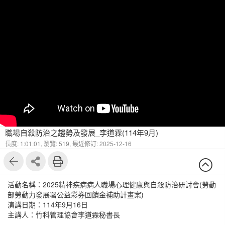
職場自殺防治之趨勢及發展_李道霖(114年9月)
長度: 1:01:01,
瀏覽: 519,
最近修訂: 2025-12-16
活動名稱：2025精神疾病病人職場心理健康與自殺防治研討會(勞動
部勞動力發展署公益彩券回饋金補助計畫案)
演講日期：114年9月16日
主講人：竹科管理協會李道霖秘書長