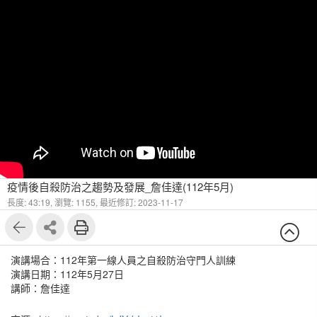
疫情後自殺防治之趨勢及發展_詹佳達(112年5月)
長度: 43:19,
瀏覽: 1155,
最近修訂: 2023-11-17
演講場合：112年第一線人員之自殺防治守門人訓練
演講日期：112年5月27日
講師：詹佳達