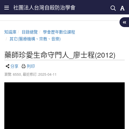
社團法人台灣自殺防治學會
知識庫
目錄總覽
學會歷年數位課程
其它(醫療機構、宗教、音樂)
藥師珍愛生命守門人_廖士程(2012)
分享
列印
瀏覽: 6550,
最近修訂: 2025-04-11