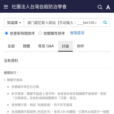
社團法人台灣自殺防治學會
知識庫
進階選項
依更新時間排序
依關聯性排序
全部
媒體
常見 Q&A
討論
附件
沒有資料
搜尋技巧：
1. 關鍵字搜尋
多關鍵字用空白分隔
拆字搜尋，關鍵字超過 4 個字時，系統會拆成多個關鍵字後搜尋，例如
「公開資訊」就會拆成兩個關鍵字「公開、資訊」
使用雙引號，例如 "知識管理"，則不拆字搜尋
多個關鍵字搜尋時 (包括拆字)，會用 OR 的邏輯，只要有出現其中一個關