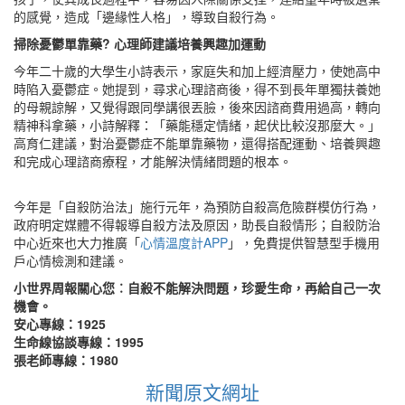
的感覺，造成「邊緣性人格」，導致自殺行為。
掃除憂鬱單靠藥? 心理師建議培養興趣加運動
今年二十歲的大學生小詩表示，家庭失和加上經濟壓力，使她高中
時陷入憂鬱症。她提到，尋求心理諮商後，得不到長年單獨扶養她
的母親諒解，又覺得跟同學講很丟臉，後來因諮商費用過高，轉向
精神科拿藥，小詩解釋：「藥能穩定情緒，起伏比較沒那麼大。」
高育仁建議，對治憂鬱症不能單靠藥物，還得搭配運動、培養興趣
和完成心理諮商療程，才能解決情緒問題的根本。
今年是「自殺防治法」施行元年，為預防自殺高危險群模仿行為，
政府明定媒體不得報導自殺方法及原因，助長自殺情形；自殺防治
中心近來也大力推廣「
心情溫度計APP
」，免費提供智慧型手機用
戶心情檢測和建議。
小世界周報關心您︰自殺不能解決問題，珍愛生命，再給自己一次
機會。
安心專線：1925
生命線協談專線：1995
張老師專線：1980
新聞原文網址