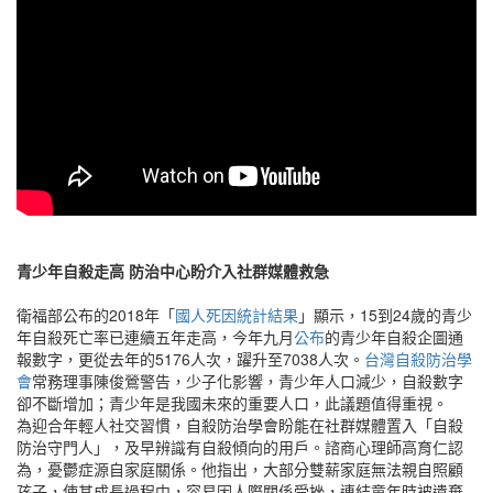
青少年自殺走高 防治中心盼介入社群媒體救急
衛福部公布的2018年「
國人死因統計結果
」顯示，15到24歲的青少
年自殺死亡率已連續五年走高，今年九月
公布
的青少年自殺企圖通
報數字，更從去年的5176人次，躍升至7038人次。
台灣自殺防治學
會
常務理事陳俊鶯警告，少子化影響，青少年人口減少，自殺數字
卻不斷增加；青少年是我國未來的重要人口，此議題值得重視。
為迎合年輕人社交習慣，自殺防治學會盼能在社群媒體置入「自殺
防治守門人」，及早辨識有自殺傾向的用戶。諮商心理師高育仁認
為，憂鬱症源自家庭關係。他指出，大部分雙薪家庭無法親自照顧
孩子，使其成長過程中，容易因人際關係受挫，連結童年時被遺棄