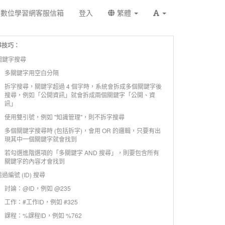
數位學習網客服信箱
登入
繁體
尋技巧：
 關鍵字搜尋
多關鍵字用空白分隔
拆字搜尋，關鍵字超過 4 個字時，系統會拆成多個關鍵字後
搜尋，例如「公開資訊」就會拆成兩個關鍵字「公開、資
訊」
使用雙引號，例如 "知識管理"，則不拆字搜尋
多個關鍵字搜尋時 (包括拆字)，會用 OR 的邏輯，只要有出
現其中一個關鍵字就會找到
若勾選進階選項的「多關鍵字 AND 搜尋」，則要包含所有
關鍵字的內容才會找到
 透過編號 (ID) 搜尋
討論：@ID，例如 @235
工作：#工作ID，例如 #325
課程：%課程ID，例如 %762