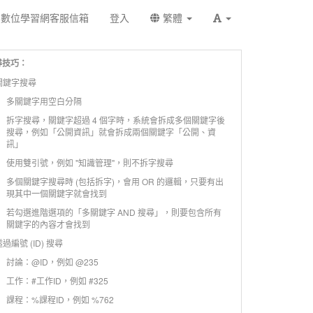
數位學習網客服信箱
登入
繁體
尋技巧：
 關鍵字搜尋
多關鍵字用空白分隔
拆字搜尋，關鍵字超過 4 個字時，系統會拆成多個關鍵字後
搜尋，例如「公開資訊」就會拆成兩個關鍵字「公開、資
訊」
使用雙引號，例如 "知識管理"，則不拆字搜尋
多個關鍵字搜尋時 (包括拆字)，會用 OR 的邏輯，只要有出
現其中一個關鍵字就會找到
若勾選進階選項的「多關鍵字 AND 搜尋」，則要包含所有
關鍵字的內容才會找到
 透過編號 (ID) 搜尋
討論：@ID，例如 @235
工作：#工作ID，例如 #325
課程：%課程ID，例如 %762