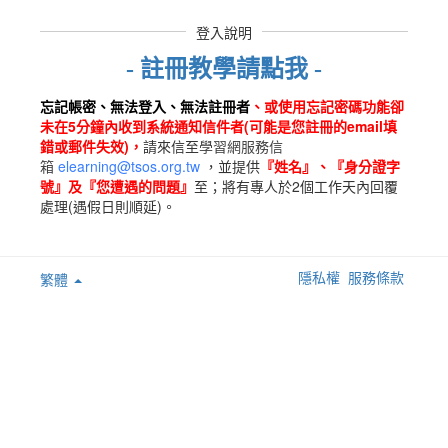
登入說明
- 註冊教學請點我 -
忘記帳密
、無法登入、無法註冊者
、或使用忘記密碼功能卻
未在5分鐘內收到系統通知信件者(可能是您註冊的email填
錯或郵件失效)，
請來信至
學習網服務信
箱
elearning@tsos.org.tw
，並提供
『姓名』、『身分證字
號』及『您遭遇的問題』
至；將有專人於2個工作天內回覆
處理(遇假日則順延)。
隱私權
服務條款
繁體