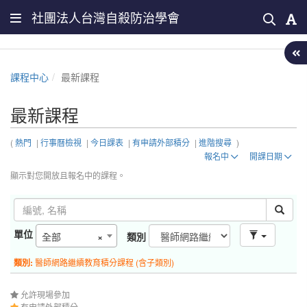
社團法人台灣自殺防治學會
課程中心
最新課程
最新課程
(
熱門
|
行事曆檢視
|
今日課表
|
有申請外部積分
|
進階搜尋
)
報名中
開課日期
顯示對您開放且報名中的課程。
單位
全部
×
類別
類別:
醫師網路繼續教育積分課程 (含子類別)
允許現場參加
有申請外部積分